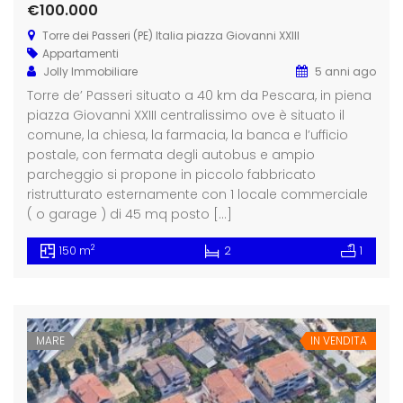
€100.000
Torre dei Passeri (PE) Italia piazza Giovanni XXIII
Appartamenti
Jolly Immobiliare
5 anni ago
Torre de’ Passeri situato a 40 km da Pescara, in piena
piazza Giovanni XXIII centralissimo ove è situato il
comune, la chiesa, la farmacia, la banca e l’ufficio
postale, con fermata degli autobus e ampio
parcheggio si propone in piccolo fabbricato
ristrutturato esternamente con 1 locale commerciale
( o garage ) di 45 mq posto […]
2
150 m
2
1
MARE
IN VENDITA