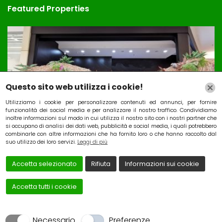
Featured Properties
Questo sito web utilizza i cookie!
Utilizziamo i cookie per personalizzare contenuti ed annunci, per fornire
funzionalità dei social media e per analizzare il nostro traffico. Condividiamo
inoltre informazioni sul modo in cui utilizza il nostro sito con i nostri partner che
si occupano di analisi dei dati web, pubblicità e social media, i quali potrebbero
combinarle con altre informazioni che ha fornito loro o che hanno raccolto dal
Attivita’ Bar e tabacchi
suo utilizzo dei loro servizi.
Leggi di più
Price on call
P
Accetta selezionato
Rifiuta
Informazioni sui cookie
Pescara Italia
Accetta tutti i cookie
Necessario
Preferenze