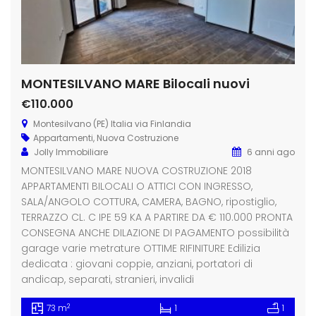
MONTESILVANO MARE Bilocali nuovi
€110.000
Montesilvano (PE) Italia via Finlandia
Appartamenti
,
Nuova Costruzione
Jolly Immobiliare
6 anni ago
MONTESILVANO MARE NUOVA COSTRUZIONE 2018
APPARTAMENTI BILOCALI O ATTICI CON INGRESSO,
SALA/ANGOLO COTTURA, CAMERA, BAGNO, ripostiglio,
TERRAZZO CL. C IPE 59 KA A PARTIRE DA € 110.000 PRONTA
CONSEGNA ANCHE DILAZIONE DI PAGAMENTO possibilità
garage varie metrature OTTIME RIFINITURE Edilizia
dedicata : giovani coppie, anziani, portatori di
andicap, separati, stranieri, invalidi
2
73 m
1
1