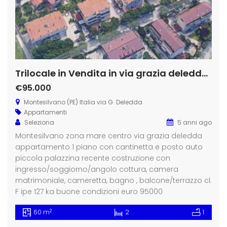
Trilocale in Vendita in via grazia deledda a Montesilvano Spiaggia
€95.000
Montesilvano (PE) Italia via G. Deledda
Appartamenti
Seleziona
5 anni ago
Montesilvano zona mare centro via grazia deledda
appartamento 1 piano con cantinetta e posto auto
piccola palazzina recente costruzione con
ingresso/soggiorno/angolo cottura, camera
matrimoniale, cameretta, bagno , balcone/terrazzo cl.
F ipe 127 ka buone condizioni euro 95000
2
60 m
2
1