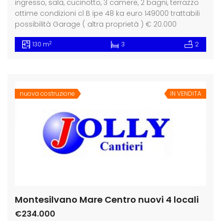
ingresso, sala, cucinotto, 3 camere, 2 bagni, terrazzo
ottime condizioni cl B ipe 48 ka euro 149000 trattabili
possibilità Garage ( altra proprietà ) € 20.000
2
130 m
3
2
nuova costruzione
IN VENDITA
Montesilvano Mare Centro nuovi 4 locali
€234.000