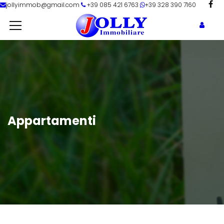
jollyimmob@gmail.com
+39 085 421 6763
+39 328 390 7160
Appartamenti