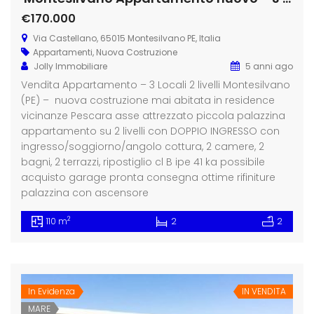
€170.000
Via Castellano, 65015 Montesilvano PE, Italia
Appartamenti
,
Nuova Costruzione
Jolly Immobiliare
5 anni ago
Vendita Appartamento – 3 Locali 2 livelli Montesilvano
(PE) – nuova costruzione mai abitata in residence
vicinanze Pescara asse attrezzato piccola palazzina
appartamento su 2 livelli con DOPPIO INGRESSO con
ingresso/soggiorno/angolo cottura, 2 camere, 2
bagni, 2 terrazzi, ripostiglio cl B ipe 41 ka possibile
acquisto garage pronta consegna ottime rifiniture
palazzina con ascensore
2
110 m
2
2
In Evidenza
IN VENDITA
MARE