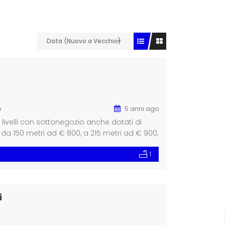
Data (Nuovo a Vecchio)
e
5 anni ago
livelli con sottonegozio anche dotati di
a 150 metri ad € 800, a 215 metri ad € 900,
egna
1
i