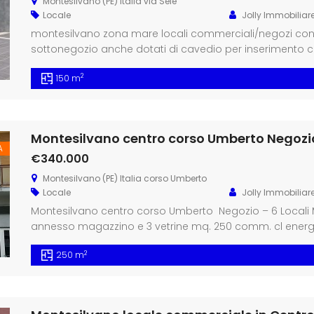
Montesilvano (PE) Italia via Sele
Locale
Jolly Immobiliar
montesilvano zona mare locali commerciali/negozi con va
sottonegozio anche dotati di cavedio per inserimento c
a 215 metri con bagno cl. B ipe 41 ka (anche affitto) pr
2
150 m
Montesilvano centro corso Umberto Negozio
A
€340.000
Montesilvano (PE) Italia corso Umberto
Locale
Jolly Immobiliar
Montesilvano centro corso Umberto Negozio – 6 Locali
annesso magazzino e 3 vetrine mq. 250 comm. cl energe
trattabili pronta consegna
2
250 m