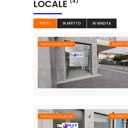
LOCALE
(4)
TUTTO
IN AFFITTO
IN VENDITA
nuova costruzione
IN AFFITT
nuova costruzione
IN VENDIT