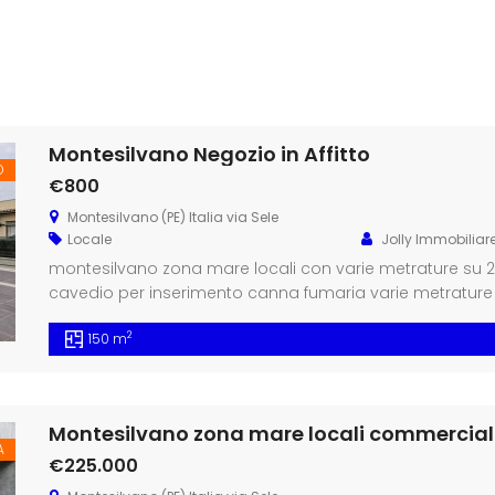
Montesilvano Negozio in Affitto
O
€800
Montesilvano (PE) Italia via Sele
Locale
Jolly Immobiliar
montesilvano zona mare locali con varie metrature su 2 
cavedio per inserimento canna fumaria varie metrature d
con bagno cl. B ipe 41 ka (anche vendita) pronta cons
2
150 m
Montesilvano zona mare locali commercial
A
€225.000