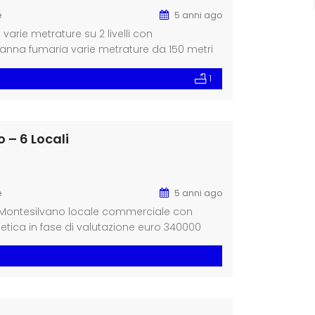
e
5 anni ago
rie metrature su 2 livelli con
anna fumaria varie metrature da 150 metri
onta consegna a partire da € 225.000
1
 – 6 Locali
e
5 anni ago
 Montesilvano locale commerciale con
tica in fase di valutazione euro 340000