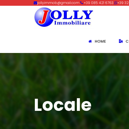
jollyimmob@gmail.com
+39 085 421 6763
+39 32
HOME
C
Locale