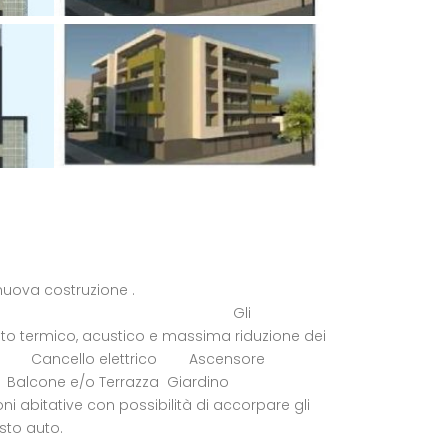
rilocali di nuova costruzione .
ta, 2 bagni, terrazzo. Gli
ento termico, acustico e massima riduzione dei
o Ascensore
 Balcone e/o Terrazza Giardino
itative con possibilità di accorpare gli
o auto.