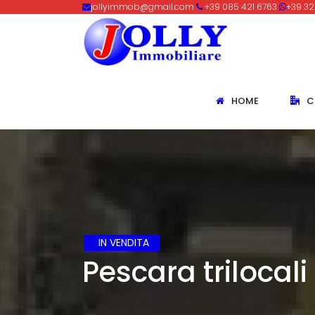
jollyimmob@gmail.com
+39 085 421 6763
+39 32
HOME
C
IN VENDITA
Pescara trilocal