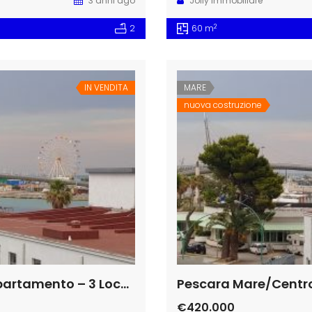
3 anni ago
Jolly Immobiliare
2
2
60 m
IN VENDITA
MARE
nuova costruzione
Pescara Mare/Centro Vendita Appartamento – 3 Locali nuovo
€420.000