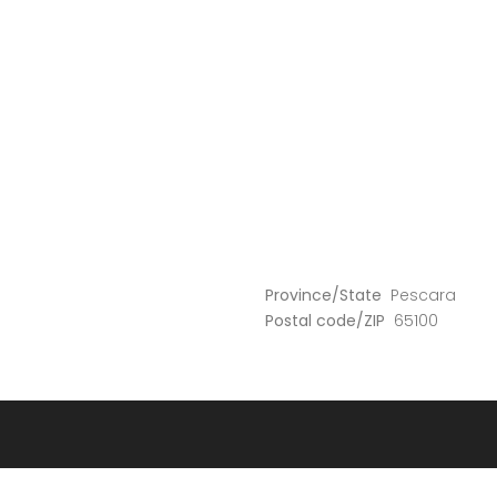
Province/State
Pescara
Postal code/ZIP
65100