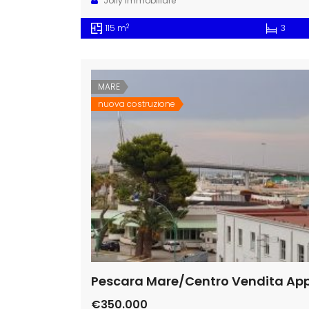
Jolly Immobiliare
2
115 m
3
MARE
nuova costruzione
€350.000