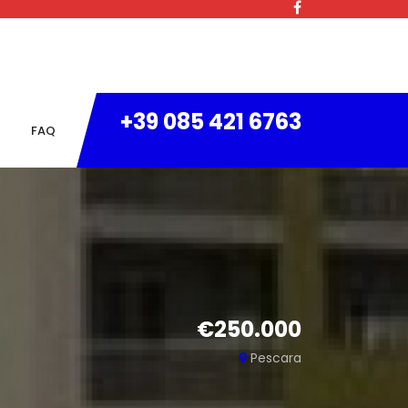
+39 085 421 6763
FAQ
€250.000
Pescara