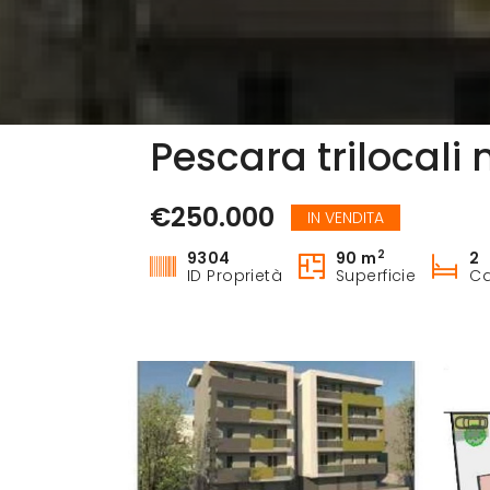
Pescara trilocali
€250.000
IN VENDITA
2
9304
90 m
2
ID Proprietà
Superficie
Ca