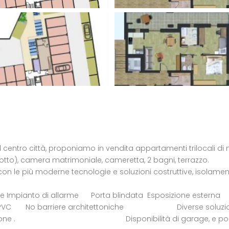
 dal centro città, proponiamo in vendita appartamenti t
a ( o cucinotto), camera matrimoniale, cameret
 con le più moderne tecnologie e soluzioni costruttive, isolam
ncello elettric
e Impianto di allarme Porta blindata Esposizione esterna
ro / PVC No barriere architettoniche Diverse soluzioni ab
a disposizione . Disponibilità di garage, e post