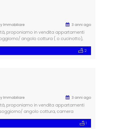
ly Immobiliare
3 anni ago
ittà, proponiamo in vendita appartamenti
rno/ angolo cottura ( o cucinotto),
razzo. […]
2
ly Immobiliare
3 anni ago
ittà, proponiamo in vendita appartamenti
iorno/ angolo cottura, camera
1