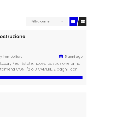
Filtra come
ostruzione
ly Immobiliare
5 anni ago
 Luxury Real Estate, nuova costruzione anno
rtamenti CON 1/2 o 3 CAMERE, 2 bagni, con
0 Trilocali a partire da € 233.000 4 locali a