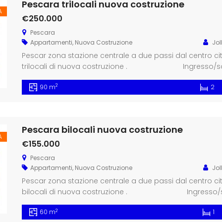
Pescara trilocali nuova costruzione
A
€250.000
Pescara
Appartamenti
,
Nuova Costruzione
Jol
Pescar zona stazione centrale a due passi dal centro c
trilocali di nuova costruzione . Ingresso/soggio
camera matrimoniale, cameretta, 2 bagni, ter
2
90 m
2
Pescara bilocali nuova costruzione
A
€155.000
Pescara
Appartamenti
,
Nuova Costruzione
Jol
Pescar zona stazione centrale a due passi dal centro c
bilocali di nuova costruzione . Ingresso/sogg
matrimoniale, bagno, terrazzo. […]
2
60 m
1