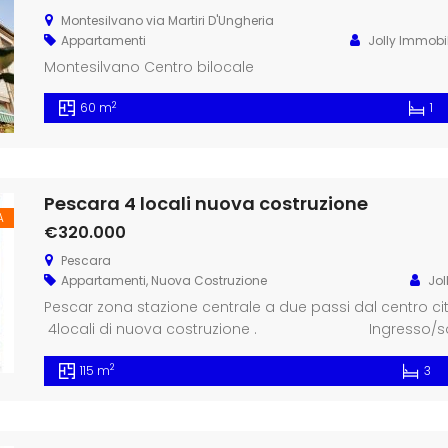
Montesilvano via Martiri D'Ungheria
Appartamenti
Jolly Immobil
Montesilvano Centro
2
60 m
1
Pescara 4 locali nuova costruzione
A
€320.000
Pescara
Appartamenti
,
Nuova Costruzione
Jol
Pescar zona stazione centrale a due passi dal centro c
4locali di nuova costruzione . Ingresso/soggior
camera matrimoniale, 2 camerette, 2 bagni, ter
2
115 m
3