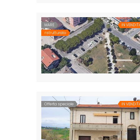
MARE
IN VENDIT
ristrutturato
Offerta speciale
IN VENDIT