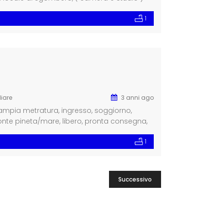
 libero, pronta consegna (documentazione da
1
iare
3 anni ago
, ampia metratura, ingresso, soggiorno,
onte pineta/mare, libero, pronta consegna,
1
Successivo