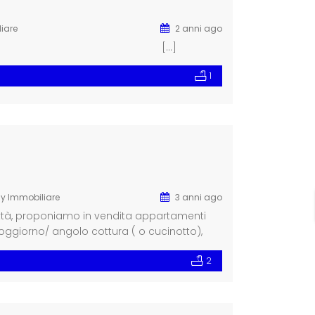
iare
2 anni ago
 bilocale […]
1
ly Immobiliare
3 anni ago
ittà, proponiamo in vendita appartamenti
no/ angolo cottura ( o cucinotto),
razzo. […]
2