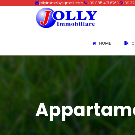
jollyimmob@gmail.com
+39 085 421 6763
+39 32
HOME
C
Appartam