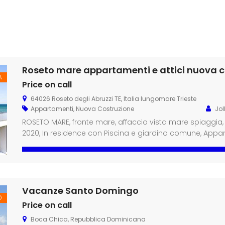
Roseto mare appartamenti e attici nuova c
A
Price on call
64026 Roseto degli Abruzzi TE, Italia lungomare Trieste
Appartamenti
,
Nuova Costruzione
Jol
ROSETO MARE, fronte mare, affaccio vista mare spiaggia,
2020, In residence con Piscina e giardino comune, Appa
terrazzi piani 1°/2° e attici Bilocali a partire da € 163.00
partire da € 341.000 […]
Vacanze Santo Domingo
O
Price on call
Boca Chica, Repubblica Dominicana