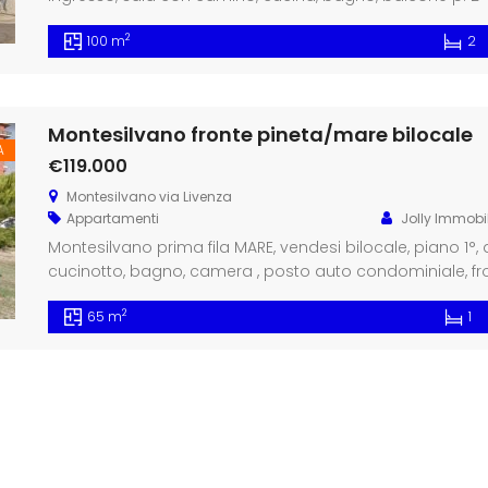
tetto rifatto nuovo, ottime condizioni, cl. en. F ipe 160
2
100 m
2
sistemare ) € 60.000 […]
Montesilvano fronte pineta/mare bilocale
A
€119.000
Montesilvano via Livenza
Appartamenti
Jolly Immobil
Montesilvano prima fila MARE, vendesi bilocale, piano 1°
cucinotto, bagno, camera , posto auto condominiale, fr
arredato, € 119.000
2
65 m
1