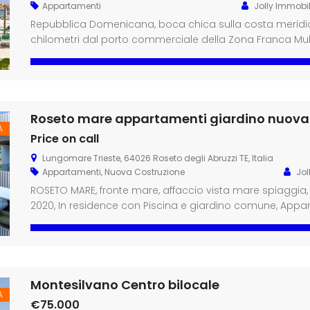
Appartamenti
Jolly Immobil
Repubblica Domenicana, boca chica sulla costa meridio
chilometri dal porto commerciale della Zona Franca Mult
dall’aeroporto internazionale Las Americas, 19 chilometr
Santo Domingo a Samana, 33 chilometri dalla capitale S
internazionale de La Romana. A […]
Roseto mare appartamenti giardino nuova
A
Price on call
Lungomare Trieste, 64026 Roseto degli Abruzzi TE, Italia
Appartamenti
,
Nuova Costruzione
Jol
ROSETO MARE, fronte mare, affaccio vista mare spiaggia,
2020, In residence con Piscina e giardino comune, Appa
Giardino privato indipendenti, Bilocali con giardino a par
partire da € 213.000 4 locali con giardino a partire da […
Montesilvano Centro bilocale
A
€75.000