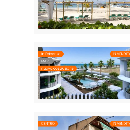
In Evidenza
IN VENDIT
MARE
nuova costruzione
CENTRO
IN VENDIT