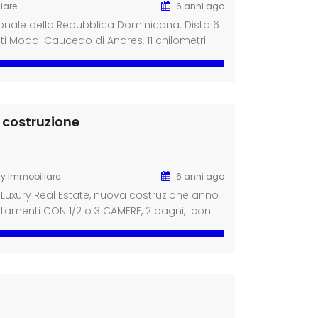
iare
6 anni ago
nale della Repubblica Dominicana. Dista 6
i Modal Caucedo di Andres, 11 chilometri
i dall’autostrada del nord-est che collega
anto Domingo, 93 chilometri dall’aeroporto
 costruzione
ly Immobiliare
6 anni ago
 Luxury Real Estate, nuova costruzione anno
rtamenti CON 1/2 o 3 CAMERE, 2 bagni, con
tire da € 161.000 Trilocali con giardino a
]