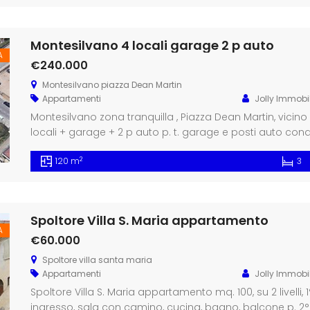
Montesilvano 4 locali garage 2 p auto
A
€240.000
Montesilvano piazza Dean Martin
Appartamenti
Jolly Immobil
Montesilvano zona tranquilla , Piazza Dean Martin, vicino
locali + garage + 2 p auto p. t. garage e posti auto condo
soggiorno, cucina grande abitabile, terrazzo 2 camere + 
2
120 m
3
balcone e terrazzo ottime condizioni, ultimati lavori […]
Spoltore Villa S. Maria appartamento
A
€60.000
Spoltore villa santa maria
Appartamenti
Jolly Immobil
Spoltore Villa S. Maria appartamento mq. 100, su 2 livelli, 1
ingresso, sala con camino, cucina, bagno, balcone p. 2°