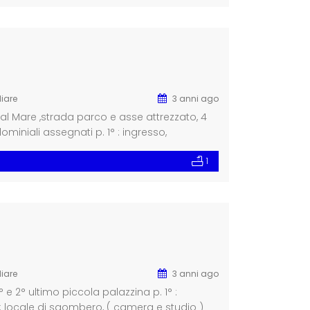
iare
3 anni ago
 al Mare ,strada parco e asse attrezzato, 4
miniali assegnati p. 1° : ingresso,
cameretta, 1 bagno doppio, ripostiglio,
1
iare
3 anni ago
° e 2° ultimo piccola palazzina p. 1° :
: locale di sgombero, ( camera e studio )