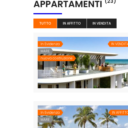
APPARTAMENTI
(23)
TUTTO
IN AFFITTO
IN VENDITA
In Evidenza
IN VENDIT
MARE
nuova costruzione
In Evidenza
IN AFFITT
MARE