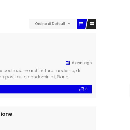
Ordine di Default
6 anni ago
te costruzione architettura moderna, di
on posti auto condominiali, Piano
, Garage (Salotto), salone ampio con
3
azzi, 2° piano sottotetto locali di sgombero
zione