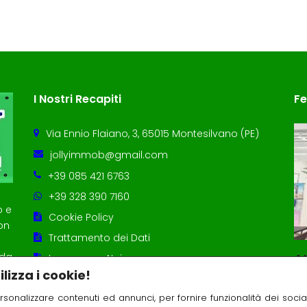
I Nostri Recapiti
Fe
Via Ennio Flaiano, 3, 65015 Montesilvano (PE)
jollyimmob@gmail.com
+39 085 421 6763
+39 328 390 7160
o e
Cookie Policy
on
Trattamento dei Dati
nda
Roseto mare appartamenti giardino nuova costruzione
Villa Montesilvano centro
At
Lavora con Noi
lizza i cookie!
€450.000
Pr
€
rsonalizzare contenuti ed annunci, per fornire funzionalità dei soci
zi TE, Italia
Montesilvano(PE) via D'Agnese