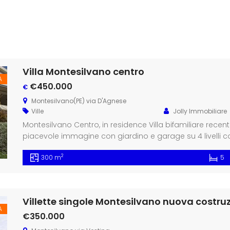
Villa Montesilvano centro
A
€450.000
€
Montesilvano(PE) via D'Agnese
Ville
Jolly Immobiliare
Montesilvano Centro, in residence Villa bifamiliare recen
piacevole immagine con giardino e garage su 4 livelli c
seminterrato cantina Piano terra ingresso indipendente
2
300 m
5
camino, cucina, bagno, 1° piano 3 camere e 2 bagni, terr
(predisposto per […]
Villette singole Montesilvano nuova costru
A
€350.000