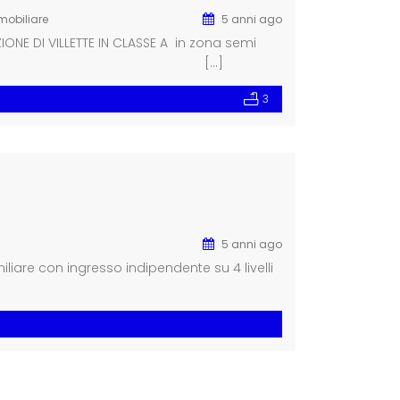
mobiliare
5 anni ago
ONE DI VILLETTE IN CLASSE A in zona semi
ne della Via Vestina, […]
3
5 anni ago
iliare con ingresso indipendente su 4 livelli