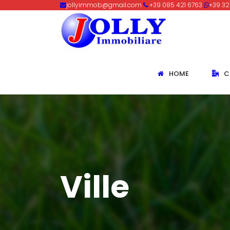
jollyimmob@gmail.com
+39 085 421 6763
+39 32
HOME
C
Ville