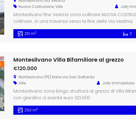
Montesilvano via Vestina
Nuova Costruzione
,
Ville
Jolly Im
Montesilvano fine Vestina zona collinare NUOVA COSTRUZI
collinare , in una traversa verso la fi
2
210 m
3
Montesilvano Villa Bifamiliare al grezzo
A
€120.000
Montesilvano (PE) Italia via San Gottardo
Ville
Jolly Immobiliare
Montesilvano zona bingo struttura al grezzo di Villa Bifam
con giardino cl esente euro 120.000
2
250 m