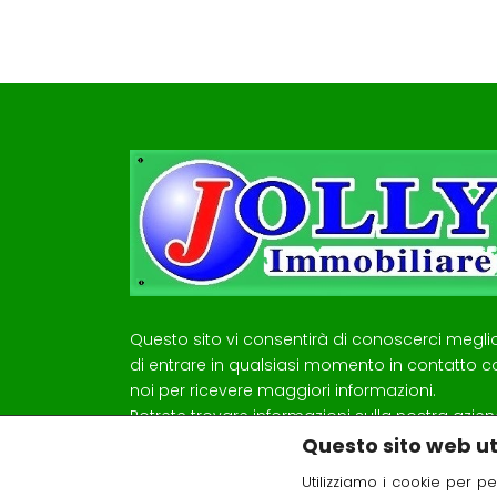
Questo sito vi consentirà di conoscerci megli
di entrare in qualsiasi momento in contatto c
noi per ricevere maggiori informazioni.
Potrete trovare informazioni sulla nostra azie
omingo
e le nostre attività.
Questo sito web uti
Price on call
Approfondire meglio cosa facciamo e
Utilizziamo i cookie per pe
 Dominicana
Lungomare Trieste, 64026 Roseto degli Abruz
soprattutto cosa possiamo fare per voi.