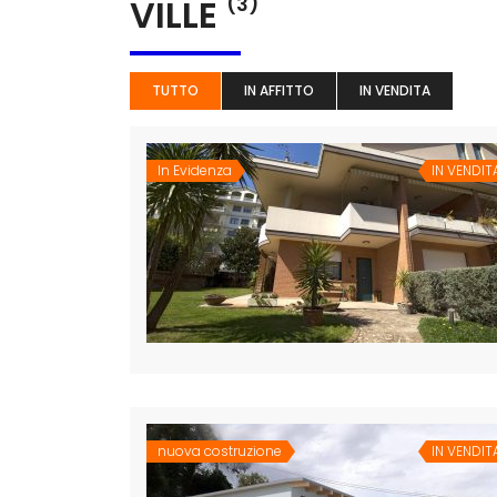
VILLE
(3)
TUTTO
IN AFFITTO
IN VENDITA
In Evidenza
IN VENDIT
nuova costruzione
IN VENDIT