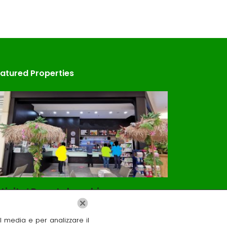
atured Properties
tivita’ Bar e tabacchi
ice on call
Price on call
al media e per analizzare il
Pescara Italia
64026 Roseto deg