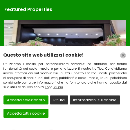
Featured Properties
Questo sito web utilizza i cookie!
Utilizziamo i cookie per personalizzare contenuti ed annunci, per fornire
funzionalità dei social media e per analizzare il nostro traffico. Condividiamo
inoltre informazioni sul modo in cui utilizza il nostro sito con i nostri partner che
si occupano di analisi dei dati web, pubblicità e social media, i quali potrebbero
combinarle con altre informazioni che ha fornito loro o che hanno raccolto dal
Attivita’ Bar e tabacchi
suo utilizzo dei loro servizi.
Leggi di più
Price on call
P
Accetta selezionato
Rifiuta
Informazioni sui cookie
Pescara Italia
Accetta tutti i cookie