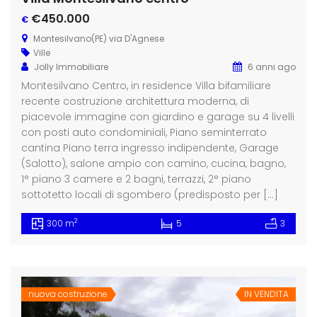
€450.000
€
Montesilvano(PE) via D'Agnese
Ville
Jolly Immobiliare
6 anni ago
Montesilvano Centro, in residence Villa bifamiliare
recente costruzione architettura moderna, di
piacevole immagine con giardino e garage su 4 livelli
con posti auto condominiali, Piano seminterrato
cantina Piano terra ingresso indipendente, Garage
(Salotto), salone ampio con camino, cucina, bagno,
1° piano 3 camere e 2 bagni, terrazzi, 2° piano
sottotetto locali di sgombero (predisposto per […]
2
300 m
5
3
nuova costruzione
IN VENDITA