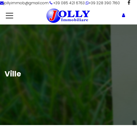
jollyimmob@gmail.com
+39 085 421 6763
+39 328 390 7160
Ville