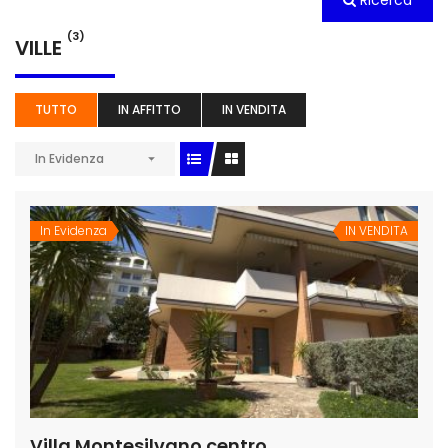
Ricerca
(3)
VILLE
TUTTO
IN AFFITTO
IN VENDITA
In Evidenza
In Evidenza
IN VENDITA
Villa Montesilvano centro