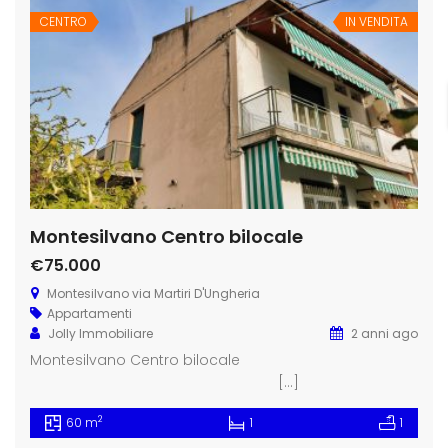
CENTRO
IN VENDITA
Montesilvano Centro bilocale
€75.000
Montesilvano via Martiri D'Ungheria
Appartamenti
Jolly Immobiliare
2 anni ago
Montesilvano Centro bilocale
[…]
2
60 m
1
1