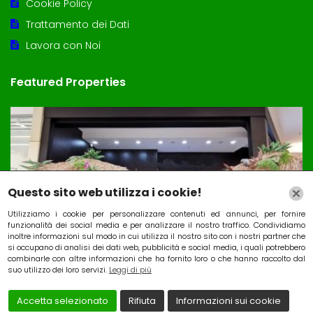
Cookie Policy
Trattamento dei Dati
Lavora con Noi
Featured Properties
Questo sito web utilizza i cookie!
Utilizziamo i cookie per personalizzare contenuti ed annunci, per fornire
funzionalità dei social media e per analizzare il nostro traffico. Condividiamo
inoltre informazioni sul modo in cui utilizza il nostro sito con i nostri partner che
si occupano di analisi dei dati web, pubblicità e social media, i quali potrebbero
combinarle con altre informazioni che ha fornito loro o che hanno raccolto dal
Attivita’ Bar e tabacchi
suo utilizzo dei loro servizi.
Leggi di più
Price on call
P
Accetta selezionato
Rifiuta
Informazioni sui cookie
Pescara Italia