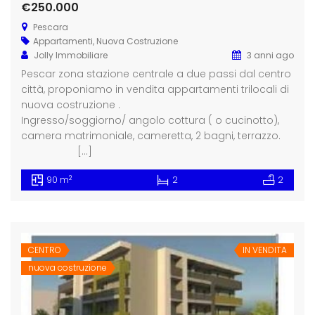
€250.000
Pescara
Appartamenti
,
Nuova Costruzione
Jolly Immobiliare
3 anni ago
Pescar zona stazione centrale a due passi dal centro
città, proponiamo in vendita appartamenti trilocali di
nuova costruzione .
Ingresso/soggiorno/ angolo cottura ( o cucinotto),
camera matrimoniale, cameretta, 2 bagni, terrazzo.
[…]
2
90 m
2
2
CENTRO
IN VENDITA
nuova costruzione