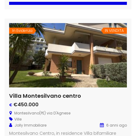
In Evidenza
IN VENDITA
Villa Montesilvano centro
€450.000
€
Montesilvano(PE) via D'Agnese
Ville
Jolly Immobiliare
6 anni ago
Montesilvano Centro, in residence Villa bifamiliare