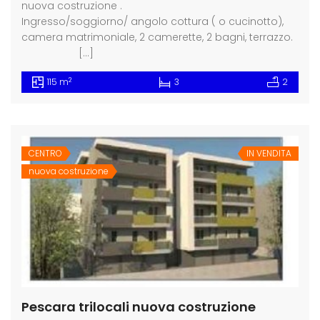
nuova costruzione .
Ingresso/soggiorno/ angolo cottura ( o cucinotto),
camera matrimoniale, 2 camerette, 2 bagni, terrazzo.
[…]
2
115 m
3
2
CENTRO
IN VENDITA
nuova costruzione
Pescara trilocali nuova costruzione