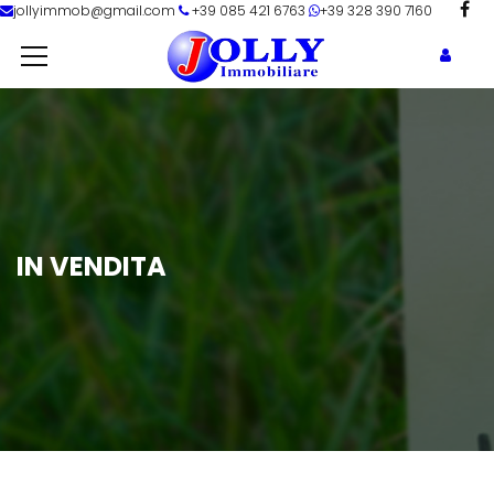
jollyimmob@gmail.com
+39 085 421 6763
+39 328 390 7160
IN VENDITA