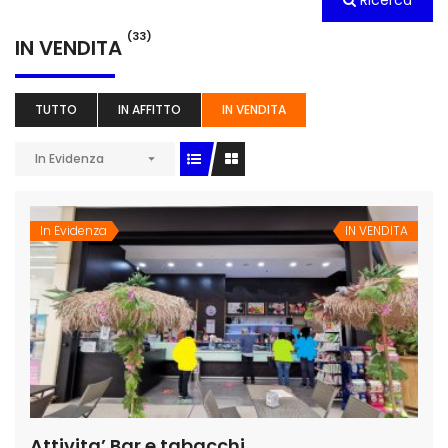
Ricerca
(33)
IN VENDITA
TUTTO
IN AFFITTO
IN VENDITA
In Evidenza
In Evidenza
IN VENDITA
Attivita’ Bar e tabacchi