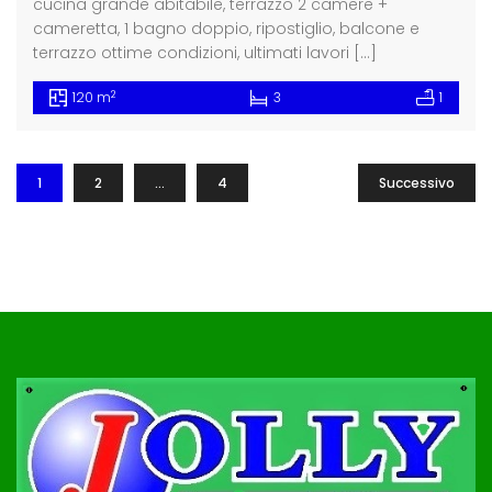
cucina grande abitabile, terrazzo 2 camere +
cameretta, 1 bagno doppio, ripostiglio, balcone e
terrazzo ottime condizioni, ultimati lavori […]
2
120 m
3
1
1
2
…
4
Successivo